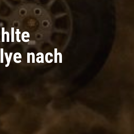
hlte
lye nach