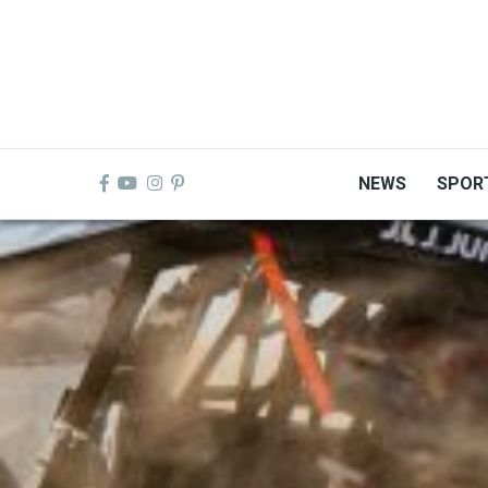
Skip
to
main
content
NEWS
SPOR