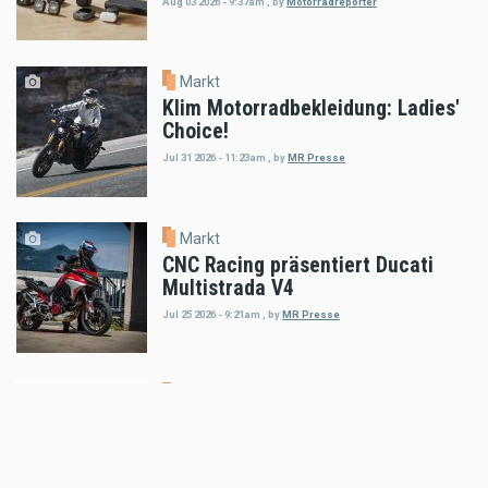
Aug 03 2026 - 9:37am
,
by
Motorradreporter
Markt
Klim Motorradbekleidung: Ladies'
Choice!
Jul 31 2026 - 11:23am
,
by
MR Presse
Markt
CNC Racing präsentiert Ducati
Multistrada V4
Jul 25 2026 - 9:21am
,
by
MR Presse
Markt
XAJO präsentiert ersten Offroad-
Helm mit integrierter DMC-
Kommunikation