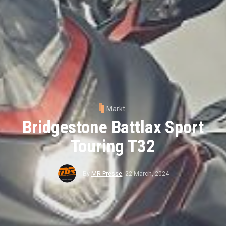
Markt
Bridgestone Battlax Sport
Touring T32
By
MR Presse
,
22 March, 2024