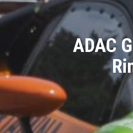
ADAC GT
Ri