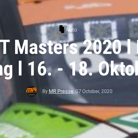
Auto
 Masters 2020 l 
ng l 16. - 18. Okto
By
MR Presse
,
07 October, 2020