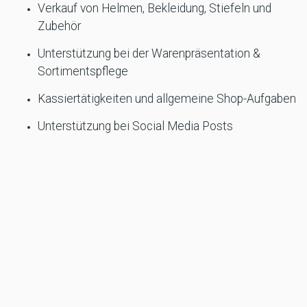
Verkauf von Helmen, Bekleidung, Stiefeln und
Zubehör
Unterstützung bei der Warenpräsentation &
Sortimentspflege
Kassiertätigkeiten und allgemeine Shop-Aufgaben
Unterstützung bei Social Media Posts
Das bringst du mit:
Erste Erfahrungen im Einzelhandel von Vorteil,
aber kein Muss
Begeisterung fürs Motorradfahren oder Interesse
an der Szene