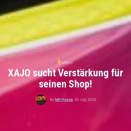
Markt
XAJO sucht Verstärkung für
seinen Shop!
By
MR Presse
,
05 July, 2025