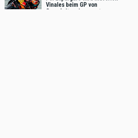
Vinales beim GP von
Grossbritannien ersetzen
Aug 04 2026 - 6:18pm
,
by
KTM
Sport
Enduro4Kids RedBullRing 2026
Nachbericht
Aug 04 2026 - 6:05pm
,
by
MR Presse
Sport
Podiumsplatz für Laengenfelder
beim anspruchsvollen MXGP von
Flandern
Aug 04 2026 - 5:47pm
,
by
KTM
Sport
Hard Enduro World Ranking: X-
GRIP Racing Team erfolgreich bei