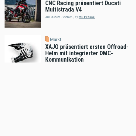
CNC Racing präsentiert Ducati
Multistrada V4
Jul 25 2026 - 9:21am
,
by
MR Presse
Markt
XAJO präsentiert ersten Offroad-
Helm mit integrierter DMC-
Kommunikation
Jul 23 2026 - 11:06am
,
by
MR Presse
Markt
auner Red Bull Romaniacs Setup-
Guide
Jul 18 2026 - 5:52pm
,
by
MR Presse
Markt
Klim Motorradbekleidung: THE