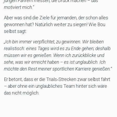
jungen Fahrern messen, die Druck machen – das
motiviert mich.“
Aber was sind die Ziele für jemanden, der schon alles
gewonnen hat? Natürlich weiter zu siegen! Wie Bou
selbst sagt:
„Ich bin immer verpflichtet, zu gewinnen. Wir bleiben
realistisch: eines Tages wird es zu Ende gehen; deshalb
müssen wir es genießen. Wenn ich zurückblicke und
sehe, was wir erreicht haben – es ist unglaublich. Ich
möchte den Rest meiner sportlichen Karriere genießen.“
Er betont, dass er die Trials‑Strecken zwar selbst fährt
– aber ohne ein unglaubliches Team hinter sich wäre
das nicht möglich:
„Dass das Team Vertrauen in mich hat, ist eine sehr gute
Sache. Es gibt mir Ruhe. Ich glaube, ich habe mir das im
Laufe meiner Karriere verdient; sie haben mein