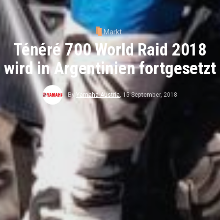
Markt
Ténéré 700 World Raid 2018
wird in Argentinien fortgesetzt
By
Yamaha Austria
,
15 September, 2018