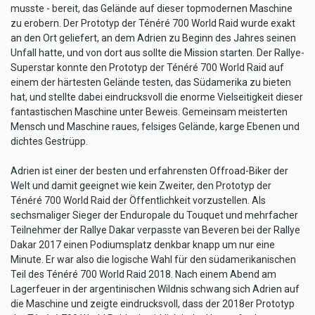
musste - bereit, das Gelände auf dieser topmodernen Maschine
zu erobern. Der Prototyp der Ténéré 700 World Raid wurde exakt
an den Ort geliefert, an dem Adrien zu Beginn des Jahres seinen
Unfall hatte, und von dort aus sollte die Mission starten. Der Rallye-
Superstar konnte den Prototyp der Ténéré 700 World Raid auf
einem der härtesten Gelände testen, das Südamerika zu bieten
hat, und stellte dabei eindrucksvoll die enorme Vielseitigkeit dieser
fantastischen Maschine unter Beweis. Gemeinsam meisterten
Mensch und Maschine raues, felsiges Gelände, karge Ebenen und
dichtes Gestrüpp.
Adrien ist einer der besten und erfahrensten Offroad-Biker der
Welt und damit geeignet wie kein Zweiter, den Prototyp der
Ténéré 700 World Raid der Öffentlichkeit vorzustellen. Als
sechsmaliger Sieger der Enduropale du Touquet und mehrfacher
Teilnehmer der Rallye Dakar verpasste van Beveren bei der Rallye
Dakar 2017 einen Podiumsplatz denkbar knapp um nur eine
Minute. Er war also die logische Wahl für den südamerikanischen
Teil des Ténéré 700 World Raid 2018. Nach einem Abend am
Lagerfeuer in der argentinischen Wildnis schwang sich Adrien auf
die Maschine und zeigte eindrucksvoll, dass der 2018er Prototyp