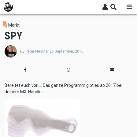
Skip
to
main
content
Markt
SPY
By
Peter Nesuta
,
26 September, 2016
Bereitet euch vor..... Das ganze Programm gibt es ab 2017 bei
deinem MX-Händler.