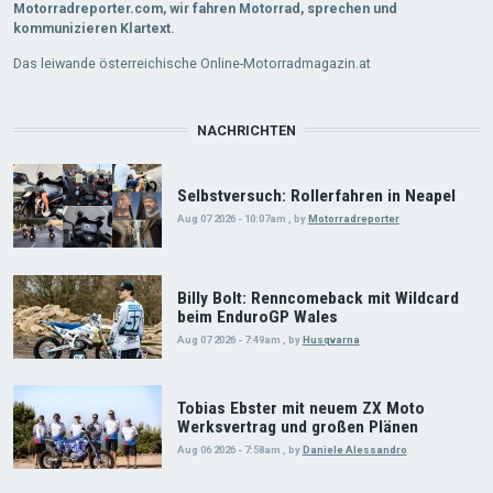
Motorradreporter.com, wir fahren Motorrad, sprechen und
kommunizieren Klartext.
Das leiwande österreichische Online-Motorradmagazin.at
NACHRICHTEN
Selbstversuch: Rollerfahren in Neapel
Aug 07 2026 - 10:07am
,
by
Motorradreporter
Billy Bolt: Renncomeback mit Wildcard
beim EnduroGP Wales
Aug 07 2026 - 7:49am
,
by
Husqvarna
Tobias Ebster mit neuem ZX Moto
Werksvertrag und großen Plänen
Aug 06 2026 - 7:58am
,
by
Daniele Alessandro