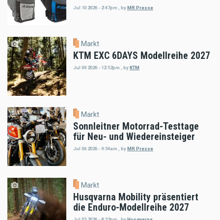
Jul 10 2026 - 2:47pm
,
by
MR Presse
Markt
KTM EXC 6DAYS Modellreihe 2027
Jul 09 2026 - 12:52pm
,
by
KTM
Markt
Sonnleitner Motorrad-Testtage
für Neu- und Wiedereinsteiger
Jul 06 2026 - 9:54am
,
by
MR Presse
Markt
Husqvarna Mobility präsentiert
die Enduro-Modellreihe 2027
Jul 03 2026 - 8:32pm
,
by
Husqvarna