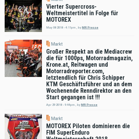
Vierter Supercross-
Weltmeistertitel in Folge für
MOTOREX
May 08 2018 - 4:11pm
,
by
MR Presse
Markt
Großer Respekt an die Mediacrew
die für 1000ps, Motorradmagazin,
Krone.at, Reitwagen und
Motorradreporter.com,
letztendlich für Chris Schipper
KTM Geschäftsführer und an dem
Wochenende Renndirektor an den
Start gegangen ist !!!
Apr 29 2018 - 9:44pm
,
by
MR Presse
Markt
MOTOREX Piloten dominieren die
FIM SuperEnduro