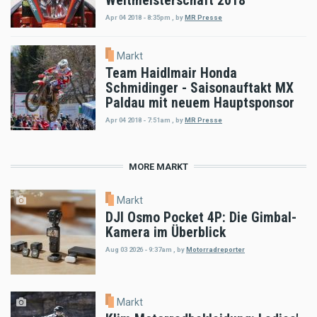
Weltmeisterschaft 2018
Apr 04 2018 - 8:35pm
,
by
MR Presse
Markt
Team Haidlmair Honda
Schmidinger - Saisonauftakt MX
Paldau mit neuem Hauptsponsor
Apr 04 2018 - 7:51am
,
by
MR Presse
MORE MARKT
Markt
DJI Osmo Pocket 4P: Die Gimbal-
Kamera im Überblick
Aug 03 2026 - 9:37am
,
by
Motorradreporter
Markt