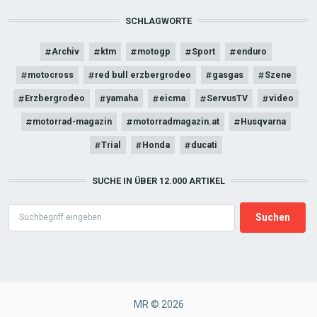
SCHLAGWORTE
Archiv
ktm
motogp
Sport
enduro
motocross
red bull erzbergrodeo
gasgas
Szene
Erzbergrodeo
yamaha
eicma
ServusTV
video
motorrad-magazin
motorradmagazin.at
Husqvarna
Trial
Honda
ducati
SUCHE IN ÜBER 12.000 ARTIKEL
Search
MR © 2026