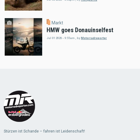
Markt
HMW goes Donauinselfest
Jul 01 2026 - 9:55am
,
by
Motorradreporter
Load
More
Stürzen ist Schande – fahren ist Leidenschaft!