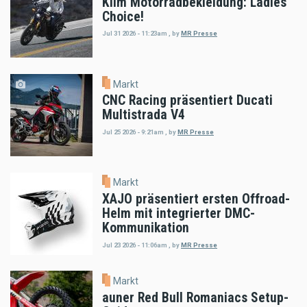
Klim Motorradbekleidung: Ladies'
Choice!
Jul 31 2026 - 11:23am
,
by
MR Presse
Markt
CNC Racing präsentiert Ducati
Multistrada V4
Jul 25 2026 - 9:21am
,
by
MR Presse
Markt
XAJO präsentiert ersten Offroad-
Helm mit integrierter DMC-
Kommunikation
Jul 23 2026 - 11:06am
,
by
MR Presse
Markt
auner Red Bull Romaniacs Setup-