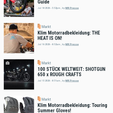
Guide
Jul 18 2026 - 5:52pm
,
by
MR Presse
Markt
Klim Motorradbekleidung: THE
HEAT IS ON!
Jul 16 2026 - 8:52am
,
by
MR Presse
Markt
100 STÜCK WELTWEIT: SHOTGUN
650 x ROUGH CRAFTS
Jul 15 2026 - 8:51am
,
by
MR Presse
Markt
Klim Motorradbekleidung: Touring
Summer Gloves!