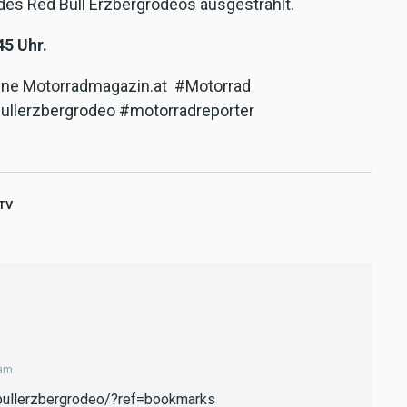
des Red Bull Erzbergrodeos ausgestrahlt.
45 Uhr.
line Motorradmagazin.at #Motorrad
ullerzbergrodeo #motorradreporter
TV
3am
bullerzbergrodeo/?ref=bookmarks