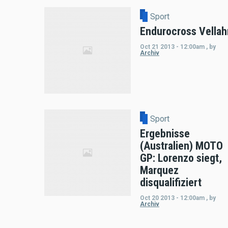
Sport
Endurocross Vellah
Oct 21 2013 - 12:00am
,
by
Archiv
Sport
Ergebnisse
(Australien) MOTO
GP: Lorenzo siegt,
Marquez
disqualifiziert
Oct 20 2013 - 12:00am
,
by
Archiv