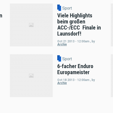
Sport
n
Viele Highlights
beim großen
ACC-/ECC  Finale in
Launsdorf!
Oct 21 2013 - 12:00am
,
by
Archiv
Sport
6-facher Enduro
Europameister
Oct 18 2013 - 12:00am
,
by
Archiv