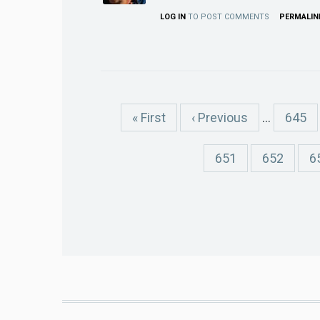
LOG IN
TO POST COMMENTS
PERMALIN
Pagination
First
« First
Previous
‹ Previous
…
Page
645
page
page
Page
651
Page
652
P
6