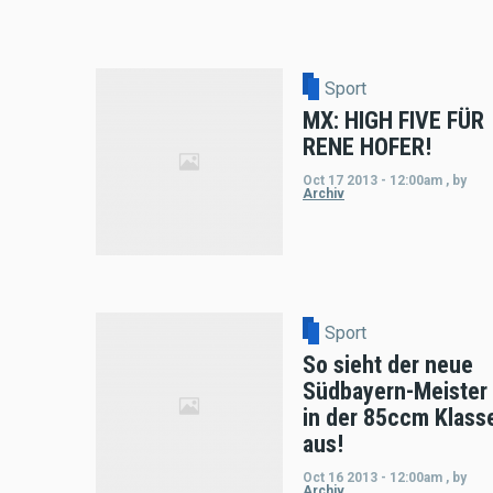
Sport
MX: HIGH FIVE FÜR
RENE HOFER!
Oct 17 2013 - 12:00am
,
by
Archiv
Sport
So sieht der neue
Südbayern-Meister
in der 85ccm Klass
aus!
Oct 16 2013 - 12:00am
,
by
Archiv