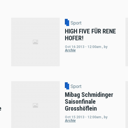
Sport
HIGH FIVE FÜR RENE
HOFER!
Oct 16 2013 - 12:00am
,
by
Archiv
Sport
Mibag Schmidinger
Saisonfinale
e
Grosshöflein
Oct 15 2013 - 12:00am
,
by
Archiv