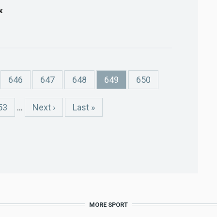
K
Page
646
Page
647
Page
648
Current
649
Page
650
page
age
53
…
Next
Next ›
Last
Last »
page
page
MORE SPORT