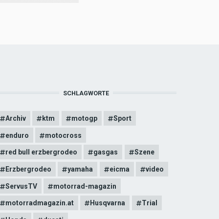
SCHLAGWORTE
Archiv
ktm
motogp
Sport
enduro
motocross
red bull erzbergrodeo
gasgas
Szene
Erzbergrodeo
yamaha
eicma
video
ServusTV
motorrad-magazin
motorradmagazin.at
Husqvarna
Trial