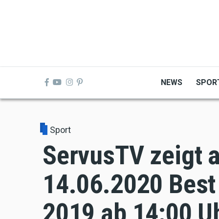
Skip
to
main
content
NEWS
SPOR
Sport
ServusTV zeigt 
14.06.2020 Best
2019 ab 14:00 U