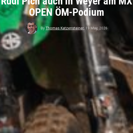
Rudi Plch auch in Weyer am MX
OPEN ÖM-Podium
By
Thomas Katzensteiner
,
19 May, 2026