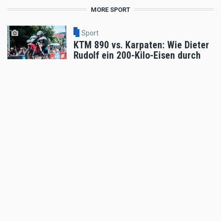
MORE SPORT
Sport
KTM 890 vs. Karpaten: Wie Dieter
Rudolf ein 200-Kilo-Eisen durch
die Hölle prügelte!
Aug 03 2026 - 11:39am
,
by
Motorradreporter
Sport
Hard Enduro World Ranking:
Michael Walkner verpasste
sensationelles Romaniacs-
Podium nach Sturz in der
Zielarena
Aug 02 2026 - 10:35am
,
by
MR Presse
Sport
Hard Enduro World Ranking: Red
Bull Romaniacs Dieter Rudolf