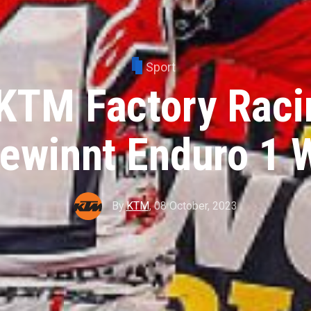
Sport
 KTM Factory Raci
gewinnt Enduro 1
By
KTM
,
08 October, 2023