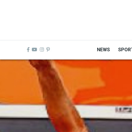
Skip
to
main
content
NEWS
SPOR