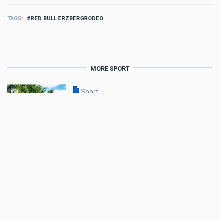
TAGS
RED BULL ERZBERGRODEO
MORE SPORT
Sport
Frauenpower im Hard Enduro:
Tjaša Fifer P5 Bronze Red Bull
Romaniacs
Aug 08 2026 - 9:19am
,
by
Daniele Alessandro
Sport
Billy Bolt: Renncomeback mit
Wildcard beim EnduroGP Wales
Aug 07 2026 - 7:49am
,
by
Husqvarna