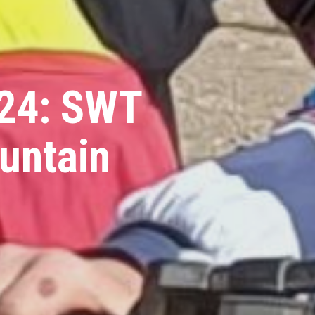
024: SWT
ountain