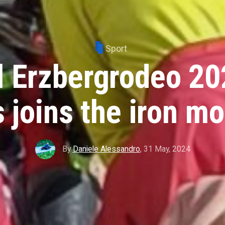
Sport
l Erzbergrodeo 2
 joins the iron m
By
Daniele Alessandro
,
31 May, 2024