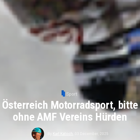
Sport
Österreich Motorradsport, bitte
ohne AMF Vereins Hürden
By
Karl Katoch
,
03 December, 2025