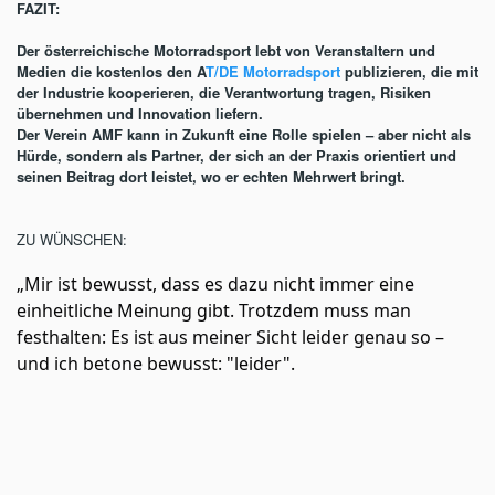
FAZIT:
Der österreichische Motorradsport lebt von Veranstaltern und
Medien die kostenlos den A
T/DE Motorradsport
publizieren, die mit
der Industrie kooperieren, die Verantwortung tragen, Risiken
übernehmen und Innovation liefern.
Der Verein AMF kann in Zukunft eine Rolle spielen – aber nicht als
Hürde, sondern als Partner, der sich an der Praxis orientiert und
seinen Beitrag dort leistet, wo er echten Mehrwert bringt.
ZU WÜNSCHEN:
„Mir ist bewusst, dass es dazu nicht immer eine 
einheitliche Meinung gibt. Trotzdem muss man 
festhalten: Es ist aus meiner Sicht leider genau so – 
und ich betone bewusst: "leider". 
Gleichzeitig bin ich offen dafür, ab 2026 eine wirklich 
sinnvolle und praktikable Zusammenarbeit zwischen 
AMF bis hin zur FIM mit 
Red Bull Erzbergrodeo 
zu 