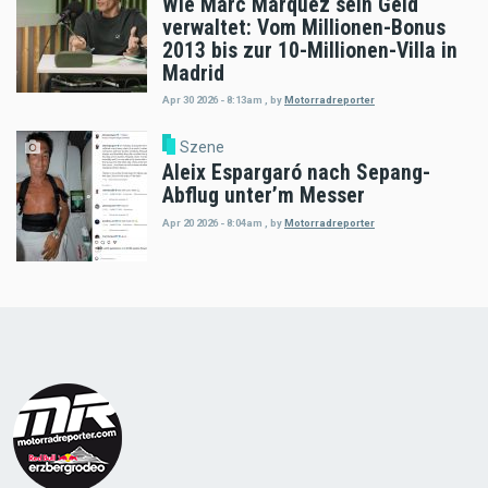
Wie Marc Márquez sein Geld
verwaltet: Vom Millionen-Bonus
2013 bis zur 10-Millionen-Villa in
Madrid
Apr 30 2026 - 8:13am
,
by
Motorradreporter
Szene
Aleix Espargaró nach Sepang-
Abflug unter’m Messer
Apr 20 2026 - 8:04am
,
by
Motorradreporter
Load
More