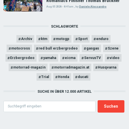
Romaniacs Finisher Thomas Bruckner
Aug 05 2026 - 8:41am
,
by
Daniele Alessandro
SCHLAGWORTE
Archiv
ktm
motogp
Sport
enduro
motocross
red bull erzbergrodeo
gasgas
Szene
Erzbergrodeo
yamaha
eicma
ServusTV
video
motorrad-magazin
motorradmagazin.at
Husqvarna
Trial
Honda
ducati
SUCHE IN ÜBER 12.000 ARTIKEL
Search