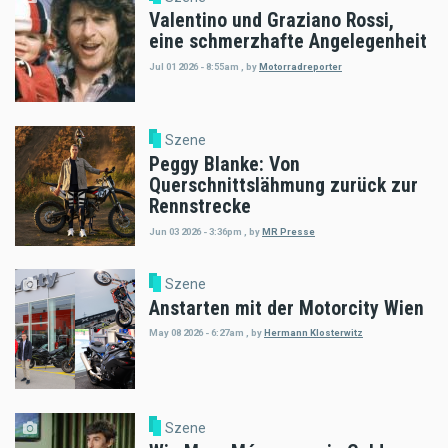
Valentino und Graziano Rossi,
eine schmerzhafte Angelegenheit
Jul 01 2026 - 8:55am
,
by
Motorradreporter
Szene
Peggy Blanke: Von
Querschnittslähmung zurück zur
Rennstrecke
Jun 03 2026 - 3:36pm
,
by
MR Presse
Szene
Anstarten mit der Motorcity Wien
May 08 2026 - 6:27am
,
by
Hermann Klosterwitz
Szene