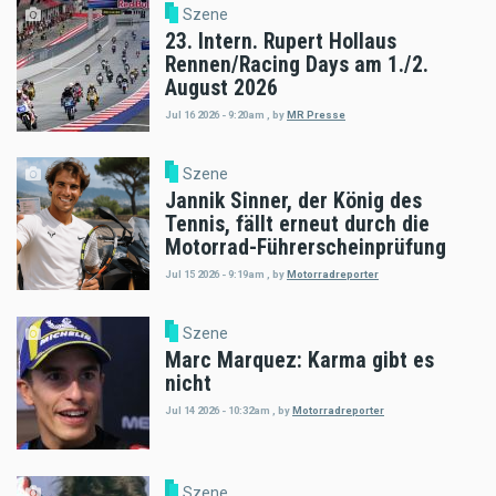
Szene
23. Intern. Rupert Hollaus
Rennen/Racing Days am 1./2.
August 2026
Jul 16 2026 - 9:20am
,
by
MR Presse
Szene
Jannik Sinner, der König des
Tennis, fällt erneut durch die
Motorrad-Führerscheinprüfung
Jul 15 2026 - 9:19am
,
by
Motorradreporter
Szene
Marc Marquez: Karma gibt es
nicht
Jul 14 2026 - 10:32am
,
by
Motorradreporter
Szene