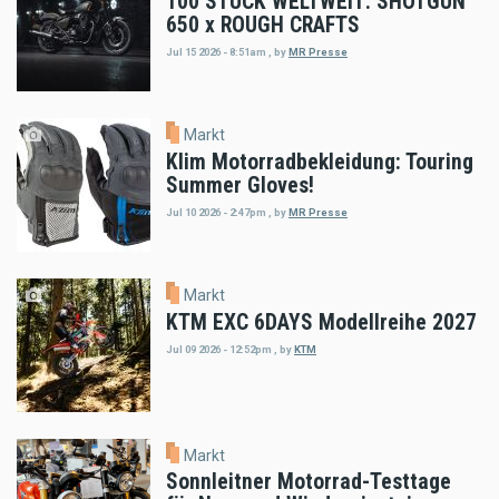
100 STÜCK WELTWEIT: SHOTGUN
650 x ROUGH CRAFTS
Jul 15 2026 - 8:51am
,
by
MR Presse
Markt
Klim Motorradbekleidung: Touring
Summer Gloves!
Jul 10 2026 - 2:47pm
,
by
MR Presse
Markt
KTM EXC 6DAYS Modellreihe 2027
Jul 09 2026 - 12:52pm
,
by
KTM
Markt
Sonnleitner Motorrad-Testtage