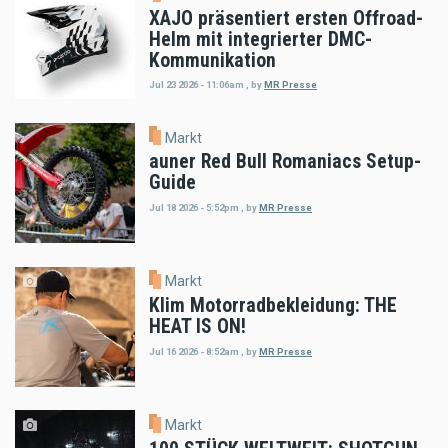
XAJO präsentiert ersten Offroad-
Helm mit integrierter DMC-
Kommunikation
Jul 23 2026 - 11:06am
,
by
MR Presse
Markt
auner Red Bull Romaniacs Setup-
Guide
Jul 18 2026 - 5:52pm
,
by
MR Presse
Markt
Klim Motorradbekleidung: THE
HEAT IS ON!
Jul 16 2026 - 8:52am
,
by
MR Presse
Markt