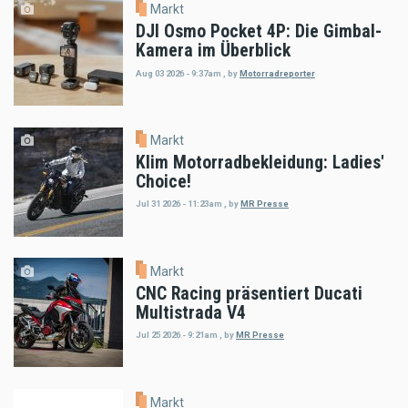
Markt
DJI Osmo Pocket 4P: Die Gimbal-
Kamera im Überblick
Aug 03 2026 - 9:37am
,
by
Motorradreporter
Markt
Klim Motorradbekleidung: Ladies'
Choice!
Jul 31 2026 - 11:23am
,
by
MR Presse
Markt
CNC Racing präsentiert Ducati
Multistrada V4
Jul 25 2026 - 9:21am
,
by
MR Presse
Markt