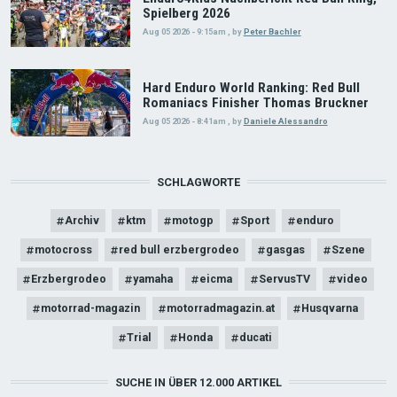
Spielberg 2026
Aug 05 2026 - 9:15am
,
by
Peter Bachler
Hard Enduro World Ranking: Red Bull
Romaniacs Finisher Thomas Bruckner
Aug 05 2026 - 8:41am
,
by
Daniele Alessandro
SCHLAGWORTE
Archiv
ktm
motogp
Sport
enduro
motocross
red bull erzbergrodeo
gasgas
Szene
Erzbergrodeo
yamaha
eicma
ServusTV
video
motorrad-magazin
motorradmagazin.at
Husqvarna
Trial
Honda
ducati
SUCHE IN ÜBER 12.000 ARTIKEL