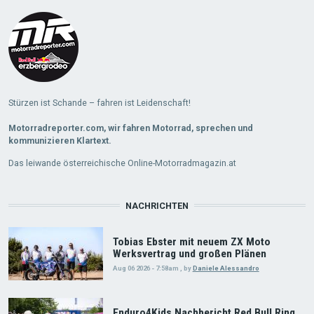
More
Stürzen ist Schande – fahren ist Leidenschaft!
Motorradreporter.com, wir fahren Motorrad, sprechen und
kommunizieren Klartext.
Das leiwande österreichische Online-Motorradmagazin.at
NACHRICHTEN
Tobias Ebster mit neuem ZX Moto
Werksvertrag und großen Plänen
Aug 06 2026 - 7:58am
,
by
Daniele Alessandro
Enduro4Kids Nachbericht Red Bull Ring,