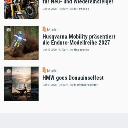
für Neu- und Wiedereinsteiger
Jul 06 2026 - 9:54am
,
by
MR Presse
Markt
Husqvarna Mobility präsentiert
die Enduro-Modellreihe 2027
Jul 03 2026 - 8:32pm
,
by
Husqvarna
Markt
HMW goes Donauinselfest
Jul 01 2026 - 9:55am
,
by
Motorradreporter
Load