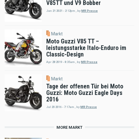
V85TT und V9 Bobber
Jan 21 2021 - 2:12pm
,
by
MR Presse
Markt
Moto Guzzi V85 TT –
leistungsstarke Italo-Enduro im
Classic-Design
Apr 28 2019 - 8:35am
,
by
MR Presse
Markt
Tage der offenen Tür bei Moto
Guzzi: Moto Guzzi Eagle Days
2016
Jul 20 2016 - 7:17am
,
by
MR Presse
MORE MARKT