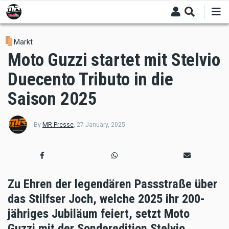
Skip
to
main
content
Markt
Moto Guzzi startet mit Stelvio
Duecento Tributo in die
Saison 2025
By
MR Presse
,
27 January, 2025
Zu Ehren der
legendären Passstraße über
das Stilfser Joch,
welche
2025
ihr
200-
jähriges Jubiläum
feiert, setzt
Moto
Guzzi
mit der
Sonderedition
Stelvio