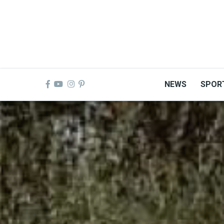
Skip
to
main
content
NEWS
SPOR