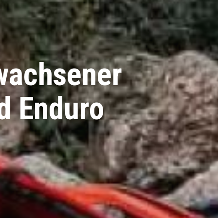
wachsener
rd Enduro