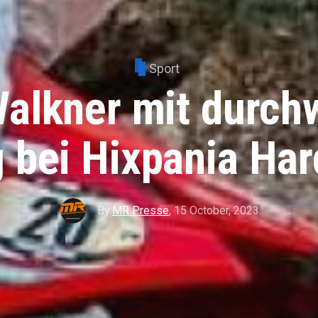
Sport
Walkner mit durch
 bei Hixpania Ha
By
MR Presse
,
15 October, 2023