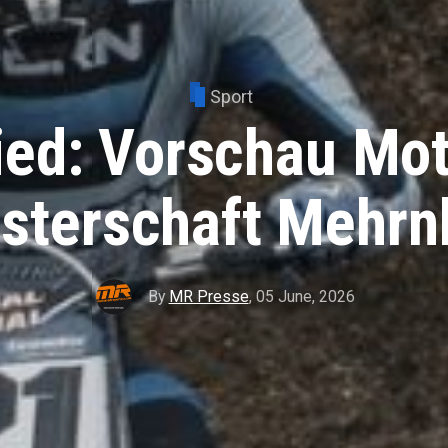
Sport
ed: Vorschau Mo
sterschaft Mehr
By
MR Presse
,
05 June, 2026