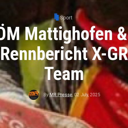
Sport
ÖM Mattighofen 
 Rennbericht X-GR
Team
By
MR Presse
,
02 July, 2025