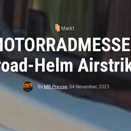
Markt
OTORRADMESSE:
road-Helm Airstri
By
MR Presse
,
04 November, 2025