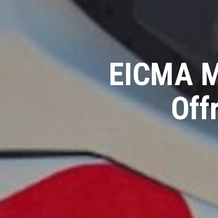
EICMA M
Off