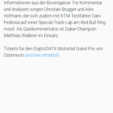
Informationen aus der Boxengasse. Für Kommentar
und Analysen sorgen Christian Brugger und Alex
Hofmann, der sich zudem mit KTM-Testfahrer Dani
Pedrosa auf einer Special-Track-Lap am Red Bull Ring
misst. Als Gastkommentator ist Dakar-Champion
Matthias Walkner im Einsatz.
Tickets für den CryptoDATA Motorrad Grand Prix von
Österreich
sind hier erhältlich
.
CryptoDATA Motorrad Grand Prix von Österreich LIVE
bei ServusTV:
Freitag (18. August):
08:55 Uhr: 1. Freies Training Moto3 LIVE
09:50 Uhr: 1. Freies Training Moto2 LIVE
10:45 Uhr: 1. Freies Training MotoGP LIVE
13:10 Uhr: 2. Freies Training Moto3 LIVE