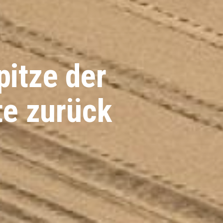
pitze der
te zurück