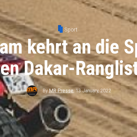
Sport
am kehrt an die S
gen Dakar-Ranglis
By
MR Presse
,
13 January, 2022