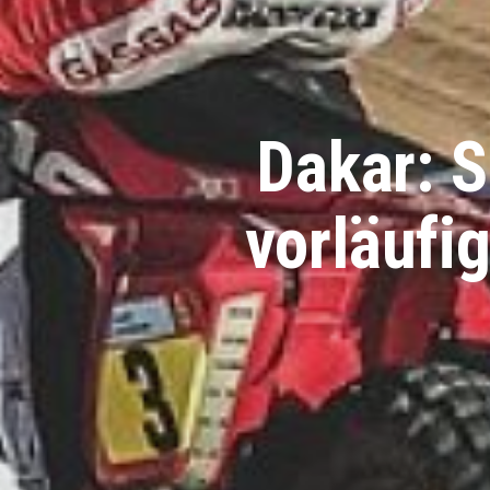
Dakar: S
vorläufi