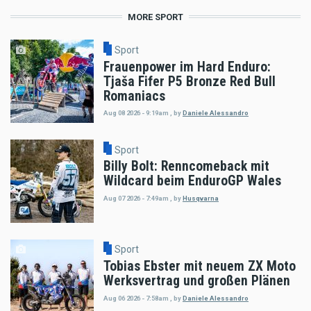
MORE SPORT
Sport
Frauenpower im Hard Enduro:
Tjaša Fifer P5 Bronze Red Bull
Romaniacs
Aug 08 2026 - 9:19am
,
by
Daniele Alessandro
Sport
Billy Bolt: Renncomeback mit
Wildcard beim EnduroGP Wales
Aug 07 2026 - 7:49am
,
by
Husqvarna
Sport
Tobias Ebster mit neuem ZX Moto
Werksvertrag und großen Plänen
Aug 06 2026 - 7:58am
,
by
Daniele Alessandro