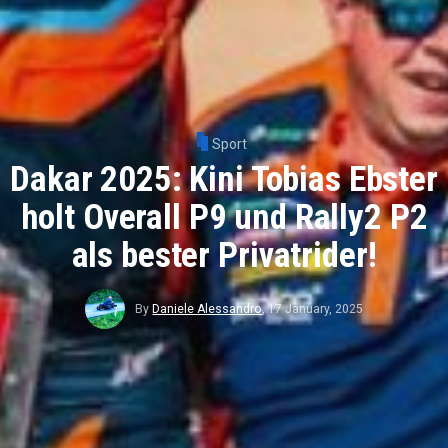
Sport
Dakar 2025: Kini Tobias Ebster
holt Overall P9 und Rally2 P2
als bester Privatrider!
By
Daniele Alessandro
,
17 January, 2025