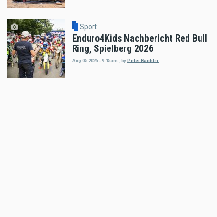
Sport
Enduro4Kids Nachbericht Red Bull
Ring, Spielberg 2026
Aug 05 2026 - 9:15am
,
by
Peter Bachler
Sport
Hard Enduro World Ranking: Red
Bull Romaniacs Finisher Thomas
Bruckner
Aug 05 2026 - 8:41am
,
by
Daniele Alessandro
Sport
Hard Enduro World Ranking:
Lorenz Steinkellner mit
Podiumsplatzierung bei Red Bull
Romaniacs