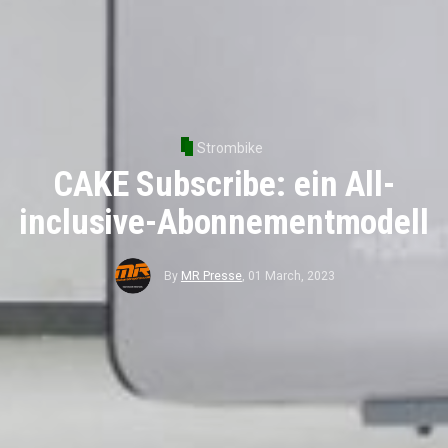
Strombike
CAKE Subscribe: ein All-
inclusive-Abonnementmodell
By
MR Presse
,
01 March, 2023