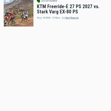
Strombike
KTM Freeride-E 27 PS 2027 vs.
Stark Varg EX-80 PS
May 18 2026 - 9:02am
,
by
Karl Katoch
Strombike
Stark Future gibt Vollgas: Umsatz
verdreifacht
Apr 20 2026 - 7:36am
,
by
Motorradreporter
Strombike
6. Wiener Elektro Tage von 29. bis
31. Mai 2026
Apr 15 2026 - 3:50pm
,
by
MR Presse
Strombike