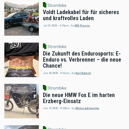
Strombike
Voldt Ladekabel für für sicheres
und kraftvolles Laden
Jul 05 2026 - 3:39pm
,
by
MR Presse
Strombike
Die Zukunft des Endurosports: E-
Enduro vs. Verbrenner – die neue
Chance!
Jun 20 2026 - 9:55am
,
by
Karl Katoch
Strombike
Die neue HMW Fox E im harten
Erzberg-Einsatz
Jun 16 2026 - 8:22am
,
by
Motorradreporter