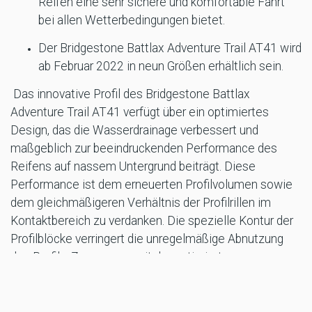
Reifen eine sehr sichere und komfortable Fahrt
bei allen Wetterbedingungen bietet.
Der Bridgestone Battlax Adventure Trail AT41 wird
ab Februar 2022 in neun Größen erhältlich sein.
Das innovative Profil des Bridgestone Battlax
Adventure Trail AT41 verfügt über ein optimiertes
Design, das die Wasserdrainage verbessert und
maßgeblich zur beeindruckenden Performance des
Reifens auf nassem Untergrund beiträgt. Diese
Performance ist dem erneuerten Profilvolumen sowie
dem gleichmäßigeren Verhältnis der Profilrillen im
Kontaktbereich zu verdanken. Die spezielle Kontur der
Profilblöcke verringert die unregelmäßige Abnutzung
des Profils. Zusammen mit der optimierten
Reifenkonstruktion sorgt dies für eine besonders hohe
Stabilität. Die Gummimischung des Bridgestone Battlax
Adventure Trail AT41 – mit 3LC am Hinterrad –