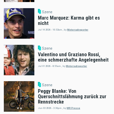
Szene
Marc Marquez: Karma gibt es
nicht
Jul 14 2026 - 10:32am
,
by
Motorradreporter
Szene
Valentino und Graziano Rossi,
eine schmerzhafte Angelegenheit
Jul 01 2026 - 8:55am
,
by
Motorradreporter
Szene
Peggy Blanke: Von
Querschnittslähmung zurück zur
Rennstrecke
Jun 03 2026 - 3:36pm
,
by
MR Presse