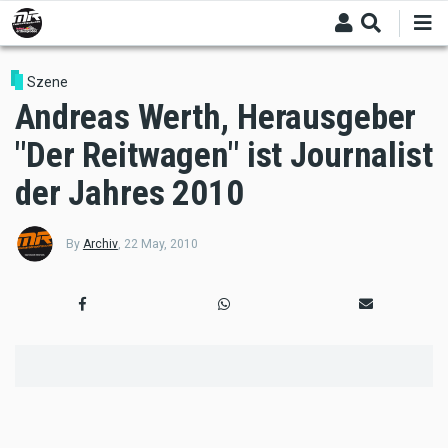
Skip
to
main
content
Szene
Andreas Werth, Herausgeber
"Der Reitwagen" ist Journalist
der Jahres 2010
By
Archiv
,
22 May, 2010