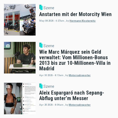
Szene
Anstarten mit der Motorcity Wien
May 08 2026 - 6:27am
,
by
Hermann Klosterwitz
Szene
Wie Marc Márquez sein Geld
verwaltet: Vom Millionen-Bonus
2013 bis zur 10-Millionen-Villa in
Madrid
Apr 30 2026 - 8:13am
,
by
Motorradreporter
Szene
Aleix Espargaró nach Sepang-
Abflug unter’m Messer
Apr 20 2026 - 8:04am
,
by
Motorradreporter