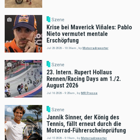
Szene
Krise bei Maverick Viñales: Pablo
Nieto vermutet mentale
Erschöpfung
Jul 26 2026 - 10:36am
,
by
Motorradreporter
Szene
23. Intern. Rupert Hollaus
Rennen/Racing Days am 1./2.
August 2026
Jul 16 2026 - 9:20am
,
by
MR Presse
Szene
Jannik Sinner, der König des
Tennis, fällt erneut durch die
Motorrad-Führerscheinprüfung
Jul 15 2026 - 9:19am
,
by
Motorradreporter