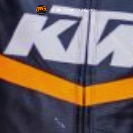
By
MR Presse
,
13 July, 2022