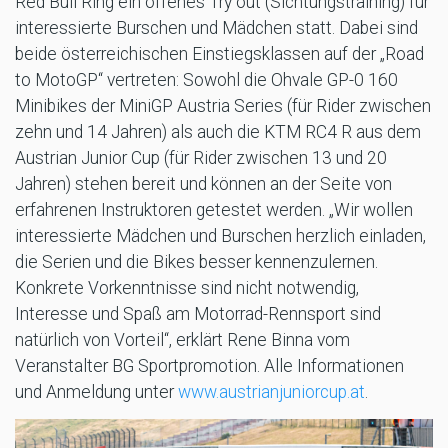
Red Bull Ring ein offenes Try out (Sichtungstraining) für
interessierte Burschen und Mädchen statt. Dabei sind
beide österreichischen Einstiegsklassen auf der „Road
to MotoGP“ vertreten: Sowohl die Ohvale GP-0 160
Minibikes der MiniGP Austria Series (für Rider zwischen
zehn und 14 Jahren) als auch die KTM RC4 R aus dem
Austrian Junior Cup (für Rider zwischen 13 und 20
Jahren) stehen bereit und können an der Seite von
erfahrenen Instruktoren getestet werden. „Wir wollen
interessierte Mädchen und Burschen herzlich einladen,
die Serien und die Bikes besser kennenzulernen.
Konkrete Vorkenntnisse sind nicht notwendig,
Interesse und Spaß am Motorrad-Rennsport sind
natürlich von Vorteil“, erklärt Rene Binna vom
Veranstalter BG Sportpromotion. Alle Informationen
und Anmeldung unter
www.austrianjuniorcup.at
.