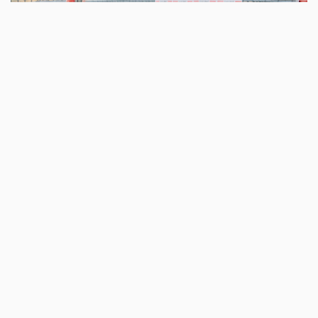
@ Michael Jurtin
Austrian Junior Cup 2022: die nächsten Rennen im
Überblick:
15.–17.07. Round 3 Automotodrom Grobnik (HRV) mit
TNT Cup by GAP Motorsport
12./13.08. Round 4 Red Bull Ring Spielberg (AUT) mit
TNT Cup by GAP Motorsport