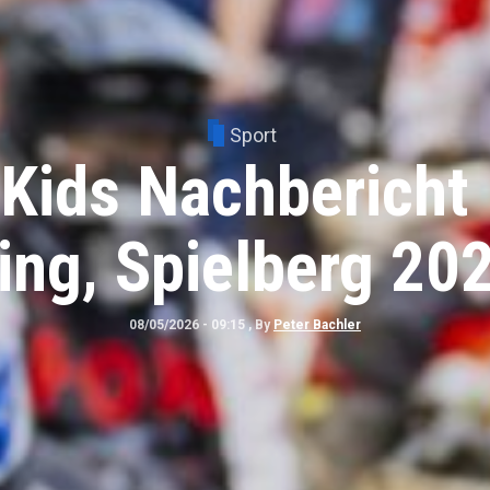
Sport
ro World Ranking
s Finisher Thomas
08/05/2026 - 08:41
, By
Daniele Alessandro