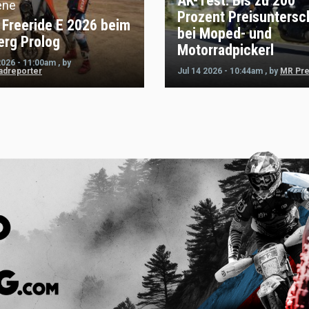
AK-Test: Bis zu 200
ene
Prozent Preisuntersc
Freeride E 2026 beim
bei Moped- und
erg Prolog
Motorradpickerl
2026 - 11:00am
,
by
adreporter
Jul 14 2026 - 10:44am
,
by
MR Pr