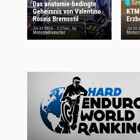
Sz
Das anatomie-bedingte
Geheimnis von Valentino
KTM 
Rossis Bremsstil
Erzb
Jul 31 2026 - 9:27am
,
by
Jul 26 
Motorradreporter
Motorr