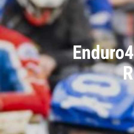
Hard Endu
Romaniac