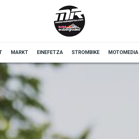
T
MARKT
EINEFETZA
STROMBIKE
MOTOMEDIA
zene
Red Bull Erzbergrodeo
Safebike
Freizeit
Aut