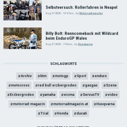
Selbstversuch: Rollerfahren in Neapel
Aug 07 2026 - 10:07am
,
by
Motorradreporter
Billy Bolt: Renncomeback mit Wildcard
beim EnduroGP Wales
Aug 07 2026 - 7:49am
,
by
Husqvarna
SCHLAGWORTE
Archiv
ktm
motogp
Sport
enduro
motocross
red bull erzbergrodeo
gasgas
Szene
Erzbergrodeo
yamaha
eicma
ServusTV
video
motorrad-magazin
motorradmagazin.at
Husqvarna
Trial
Honda
ducati