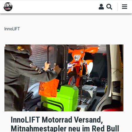
Skip
to
main
content
InnoLIFT
InnoLIFT Motorrad Versand,
Mitnahmestapler neu im Red Bull