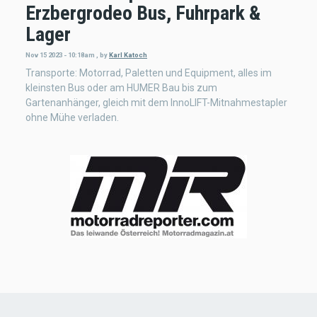
Erzbergrodeo Bus, Fuhrpark &
Lager
Nov 15 2023 - 10:18am
,
by
Karl Katoch
Transporte: Motorrad, Paletten und Equipment, alles im
kleinsten Bus oder am HUMER Bau bis zum
Gartenanhänger, gleich mit dem InnoLIFT-Mitnahmestapler
ohne Mühe verladen.