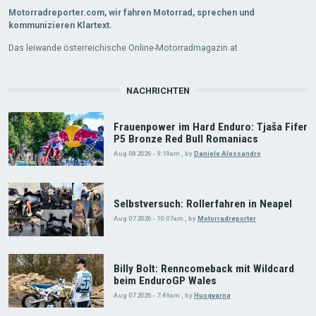
Motorradreporter.com, wir fahren Motorrad, sprechen und
kommunizieren Klartext.
Das leiwande österreichische Online-Motorradmagazin.at
NACHRICHTEN
Frauenpower im Hard Enduro: Tjaša Fifer
P5 Bronze Red Bull Romaniacs
Aug 08 2026 - 9:19am
,
by
Daniele Alessandro
Selbstversuch: Rollerfahren in Neapel
Aug 07 2026 - 10:07am
,
by
Motorradreporter
Billy Bolt: Renncomeback mit Wildcard
beim EnduroGP Wales
Aug 07 2026 - 7:49am
,
by
Husqvarna