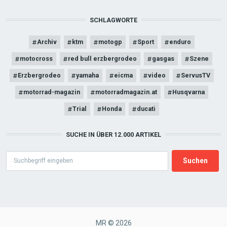
SCHLAGWORTE
Archiv
ktm
motogp
Sport
enduro
motocross
red bull erzbergrodeo
gasgas
Szene
Erzbergrodeo
yamaha
eicma
video
ServusTV
motorrad-magazin
motorradmagazin.at
Husqvarna
Trial
Honda
ducati
SUCHE IN ÜBER 12.000 ARTIKEL
Search
MR © 2026