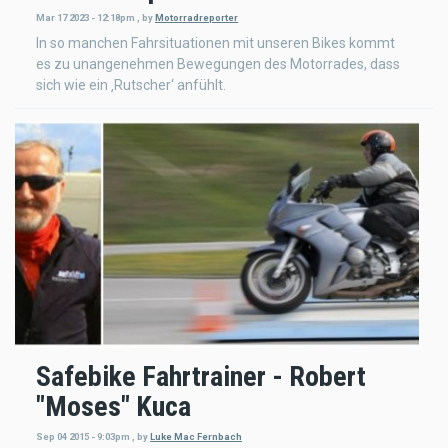
Mar 17 2023 - 12:18pm
,
by
Motorradreporter
In so manchen Fahrsituationen mit unseren Bikes kommt
es zu unangenehmen Bewegungen des Motorrades, dass
sich wie ein ‚Rutscher‘ anfühlt.
Safebike Fahrtrainer - Robert
"Moses" Kuca
Sep 04 2015 - 9:03pm
,
by
Luke Mac Fernbach