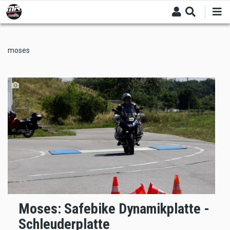
Skip
to
main
content
moses
Moses: Safebike Dynamikplatte -
Schleuderplatte