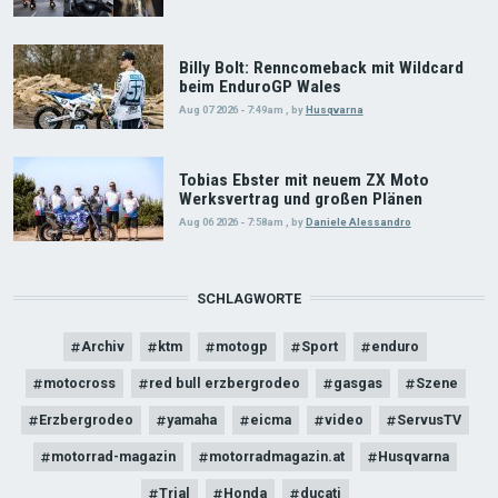
Billy Bolt: Renncomeback mit Wildcard
beim EnduroGP Wales
Aug 07 2026 - 7:49am
,
by
Husqvarna
Tobias Ebster mit neuem ZX Moto
Werksvertrag und großen Plänen
Aug 06 2026 - 7:58am
,
by
Daniele Alessandro
SCHLAGWORTE
Archiv
ktm
motogp
Sport
enduro
motocross
red bull erzbergrodeo
gasgas
Szene
Erzbergrodeo
yamaha
eicma
video
ServusTV
motorrad-magazin
motorradmagazin.at
Husqvarna
Trial
Honda
ducati