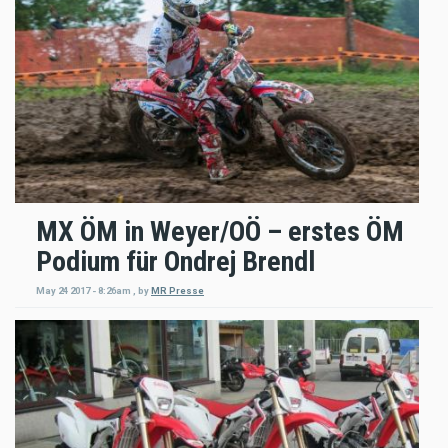
MX ÖM in Weyer/OÖ – erstes ÖM
Podium für Ondrej Brendl
May 24 2017 - 8:26am
,
by
MR Presse