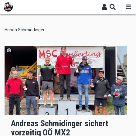
Skip
to
main
content
Honda Schmiedinger
Andreas Schmidinger sichert
vorzeitig OÖ MX2