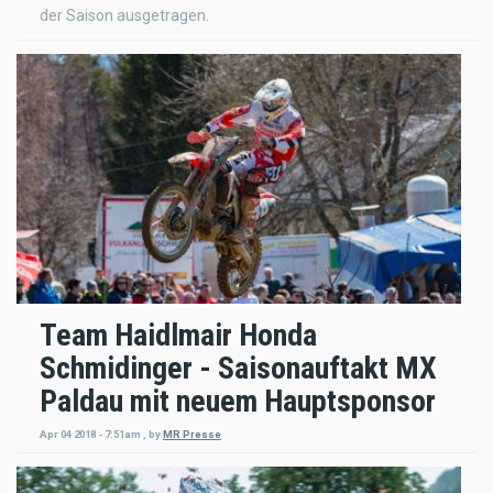
der Saison ausgetragen.
Team Haidlmair Honda
Schmidinger - Saisonauftakt MX
Paldau mit neuem Hauptsponsor
Apr 04 2018 - 7:51am
,
by
MR Presse