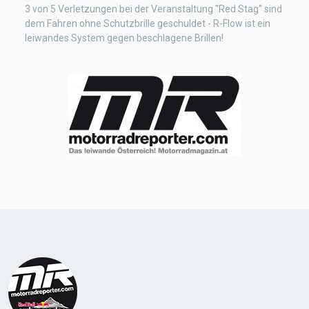
3 von 5 Verletzungen bei der Veranstaltung "Red Stag" sind
dem Fahren ohne Schutzbrille geschuldet - R-Flow ist ein
leiwandes System gegen beschlagene Brillen!