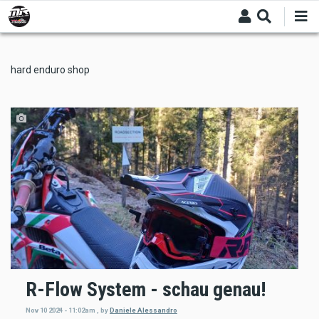
Skip
to
main
content
hard enduro shop
R-Flow System - schau genau!
Nov 10 2024 - 11:02am
,
by
Daniele Alessandro