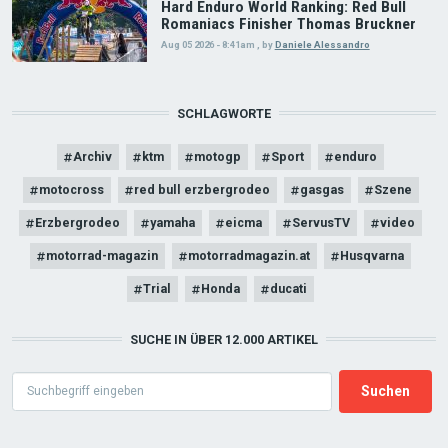
Hard Enduro World Ranking: Red Bull
Romaniacs Finisher Thomas Bruckner
Aug 05 2026 - 8:41am
,
by
Daniele Alessandro
SCHLAGWORTE
Archiv
ktm
motogp
Sport
enduro
motocross
red bull erzbergrodeo
gasgas
Szene
Erzbergrodeo
yamaha
eicma
ServusTV
video
motorrad-magazin
motorradmagazin.at
Husqvarna
Trial
Honda
ducati
SUCHE IN ÜBER 12.000 ARTIKEL
Search