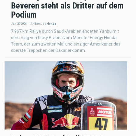
Beveren steht als Dritter auf dem
Podium
Jan 20 2024 - 11:48am
,
by
Honda
7.967 km Rallye durch Saudi-Arabien endeten Yanbu mit
dem Sieg von Ricky Brabec vom Monster Energy Honda
Team, der zum zweiten Mal und einziger Amerikaner das
oberste Treppchen der Dakar erklomm.