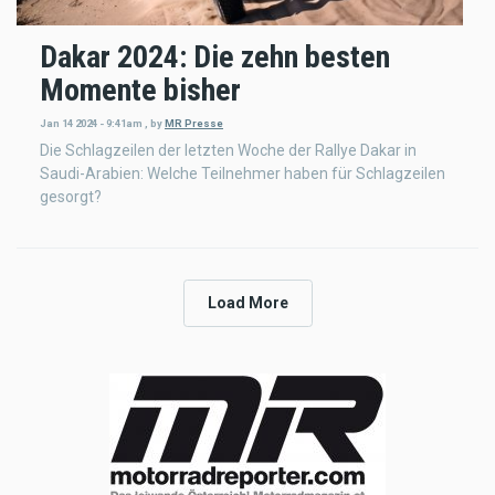
Dakar 2024: Die zehn besten
Momente bisher
Jan 14 2024 - 9:41am
,
by
MR Presse
Die Schlagzeilen der letzten Woche der Rallye Dakar in
Saudi-Arabien: Welche Teilnehmer haben für Schlagzeilen
gesorgt?
Load More