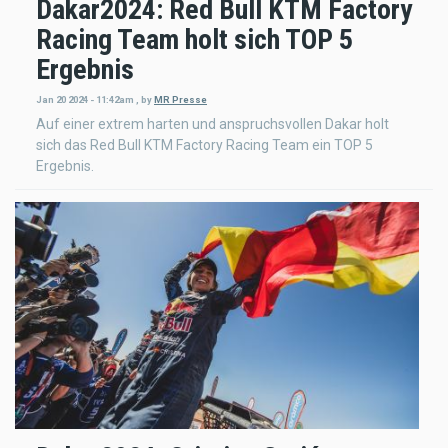
Dakar2024: Red Bull KTM Factory
Racing Team holt sich TOP 5
Ergebnis
Jan 20 2024 - 11:42am
,
by
MR Presse
Auf einer extrem harten und anspruchsvollen Dakar holt
sich das Red Bull KTM Factory Racing Team ein TOP 5
Ergebnis.