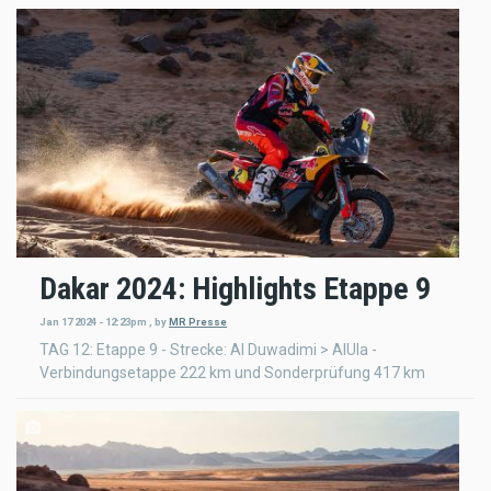
Dakar 2024: Highlights Etappe 9
Jan 17 2024 - 12:23pm
,
by
MR Presse
TAG 12: Etappe 9 - Strecke: Al Duwadimi > AlUla -
Verbindungsetappe 222 km und Sonderprüfung 417 km