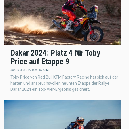
Dakar 2024: Platz 4 für Toby
Price auf Etappe 9
Jan 17 2024 - 8:31am
,
by
KTM
Toby Price von Red Bull KTM Factory Racing hat sich auf der
harten und anspruchsvollen neunten Etappe der Rallye
Dakar 2024 ein Top-Vier-Ergebnis gesichert.