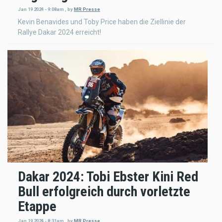
Jan 19 2024 - 9:08am
,
by
MR Presse
Kevin Benavides und Toby Price haben die Ziellinie der
Rallye Dakar 2024 erreicht!
Dakar 2024: Tobi Ebster Kini Red
Bull erfolgreich durch vorletzte
Etappe
Jan 19 2024 - 8:31am
,
by
MR Presse