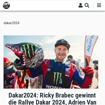
Skip
to
main
content
dakar2024
Dakar2024: Ricky Brabec gewinnt
die Rallye Dakar 2024, Adrien Van