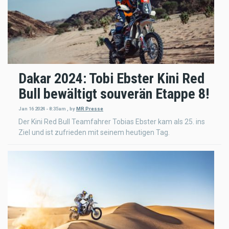
Dakar 2024: Tobi Ebster Kini Red
Bull bewältigt souverän Etappe 8!
Jan 16 2024 - 8:35am
,
by
MR Presse
Der Kini Red Bull Teamfahrer Tobias Ebster kam als 25. ins
Ziel und ist zufrieden mit seinem heutigen Tag.