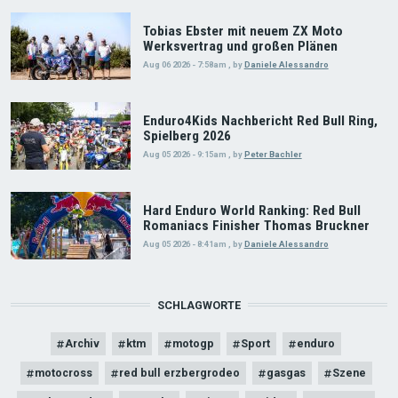
Tobias Ebster mit neuem ZX Moto
Werksvertrag und großen Plänen
Aug 06 2026 - 7:58am
,
by
Daniele Alessandro
Enduro4Kids Nachbericht Red Bull Ring,
Spielberg 2026
Aug 05 2026 - 9:15am
,
by
Peter Bachler
Hard Enduro World Ranking: Red Bull
Romaniacs Finisher Thomas Bruckner
Aug 05 2026 - 8:41am
,
by
Daniele Alessandro
SCHLAGWORTE
Archiv
ktm
motogp
Sport
enduro
motocross
red bull erzbergrodeo
gasgas
Szene