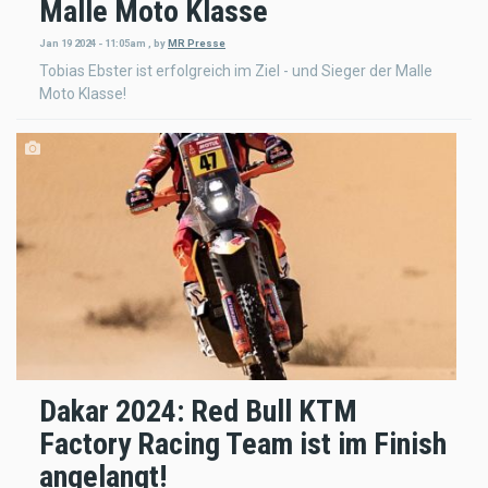
Malle Moto Klasse
Jan 19 2024 - 11:05am
,
by
MR Presse
Tobias Ebster ist erfolgreich im Ziel - und Sieger der Malle
Moto Klasse!
Dakar 2024: Red Bull KTM
Factory Racing Team ist im Finish
angelangt!