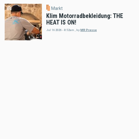
Markt
Klim Motorradbekleidung: THE
HEAT IS ON!
Jul 16 2026 - 8:52am
,
by
MR Presse
Markt
100 STÜCK WELTWEIT: SHOTGUN
650 x ROUGH CRAFTS
Jul 15 2026 - 8:51am
,
by
MR Presse
Markt
Klim Motorradbekleidung: Touring
Summer Gloves!
Jul 10 2026 - 2:47pm
,
by
MR Presse