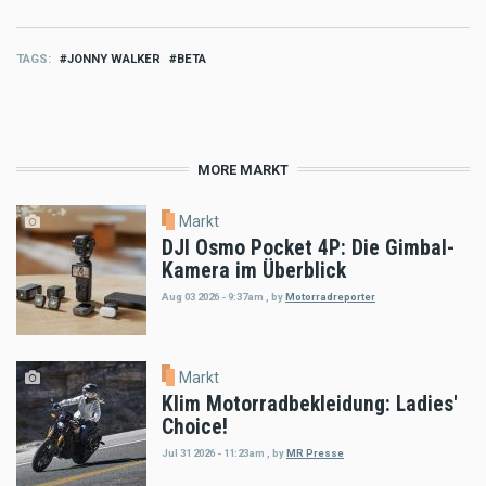
TAGS
JONNY WALKER
BETA
MORE MARKT
Markt
DJI Osmo Pocket 4P: Die Gimbal-
Kamera im Überblick
Aug 03 2026 - 9:37am
,
by
Motorradreporter
Markt
Klim Motorradbekleidung: Ladies'
Choice!
Jul 31 2026 - 11:23am
,
by
MR Presse