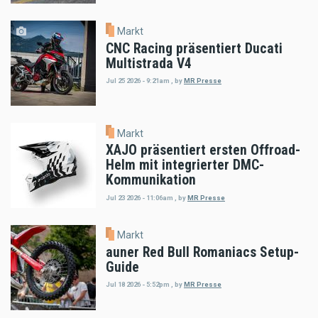
Markt
CNC Racing präsentiert Ducati
Multistrada V4
Jul 25 2026 - 9:21am
,
by
MR Presse
Markt
XAJO präsentiert ersten Offroad-
Helm mit integrierter DMC-
Kommunikation
Jul 23 2026 - 11:06am
,
by
MR Presse
Markt
auner Red Bull Romaniacs Setup-
Guide
Jul 18 2026 - 5:52pm
,
by
MR Presse