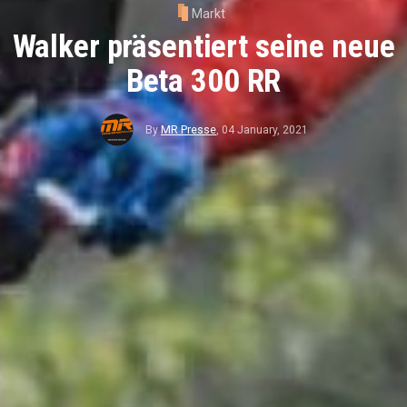
Markt
Walker präsentiert seine neue
Beta 300 RR
By
MR Presse
,
04 January, 2021