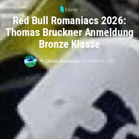
Szene
Red Bull Romaniacs 2026:
Thomas Bruckner Anmeldung
Bronze Klasse
By
Daniele Alessandro
,
23 December, 2025