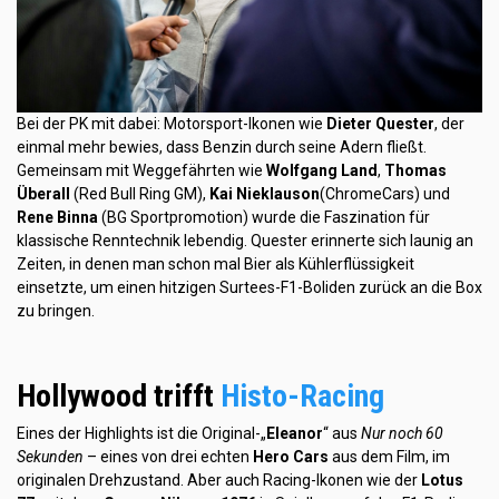
Bei der PK mit dabei: Motorsport-Ikonen wie
Dieter Quester
, der
einmal mehr bewies, dass Benzin durch seine Adern fließt.
Gemeinsam mit Weggefährten wie
Wolfgang Land
,
Thomas
Überall
(Red Bull Ring GM),
Kai Nieklauson
(ChromeCars) und
Rene Binna
(BG Sportpromotion) wurde die Faszination für
klassische Renntechnik lebendig. Quester erinnerte sich launig an
Zeiten, in denen man schon mal Bier als Kühlerflüssigkeit
einsetzte, um einen hitzigen Surtees-F1-Boliden zurück an die Box
zu bringen.
Hollywood trifft
Histo-Racing
Eines der Highlights ist die Original-„
Eleanor
“ aus
Nur noch 60
Sekunden
– eines von drei echten
Hero Cars
aus dem Film, im
originalen Drehzustand. Aber auch Racing-Ikonen wie der
Lotus