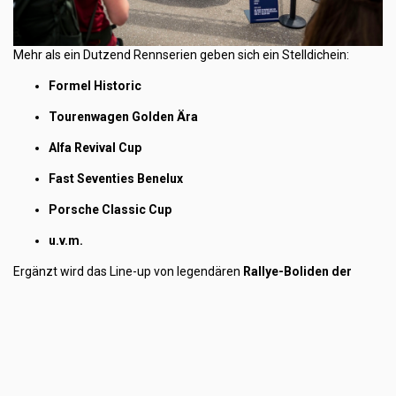
Mehr als ein Dutzend Rennserien geben sich ein Stelldichein:
Formel Historic
Tourenwagen Golden Ära
Alfa Revival Cup
Fast Seventies Benelux
Porsche Classic Cup
u.v.m.
Ergänzt wird das Line-up von legendären
Rallye-Boliden der
Gruppe B
,
Weltmeisterfahrzeugen
wie dem
Cooper T51
(F1-
Weltmeisterauto von Jack Brabham, 1959) oder dem
Mercedes
C11
, den
Karl Wendlinger
pilotieren wird.
Familienfreundlich & bezahlbar
Der Zugang zur Veranstaltung bleibt bewusst
niederschwellig
: