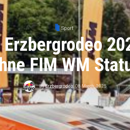
Sport
l Erzbergrodeo 202
hne FIM WM Statu
By
Erzbergrodeo
,
08 March, 2025