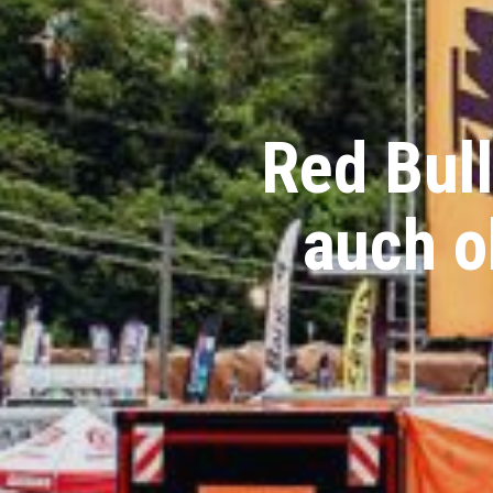
Red Bul
auch o