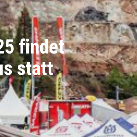
5 findet
s statt