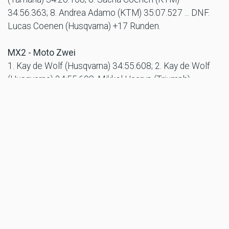
34:56.363; 8. Andrea Adamo (KTM) 35:07.527 ... DNF.
Lucas Coenen (Husqvarna) +17 Runden.
MX2 - Moto Zwei
1. Kay de Wolf (Husqvarna) 34:55.608; 2. Kay de Wolf
(Husqvarna) 34:55.608. Mikkel Haarup (Triumph)
34:57.163; 3. Lucas Coenen (Husqvarna) 35:07.235; 5.
Andrea Adamo (KTM) 35:36.258; 10. Andrea Adamo
(KTM) 35:36.258. Sacha Coenen (KTM) 35:52.460
MX2 - Gesamtwertung
1. Kay de Wolf (Husqvarna) 56 Pkt; 2. Simon
Längenfelder (GASGAS) 50 Pkt; 3. Thibault Benistant
(Yamaha) 40 Pkt. 5. Andrea Adamo (KTM) 37 Pkt; 7.
Lucas Coenen (Husqvarna) 30 Pkt; 9. Sacha Coenen
(KTM) 28 Pkt.