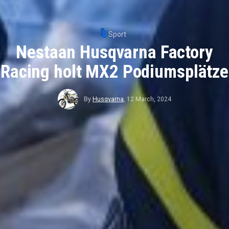
Sport
Nestaan Husqvarna Factory
Racing holt MX2 Podiumsplätze
By
Husqvarna
,
12 March, 2024