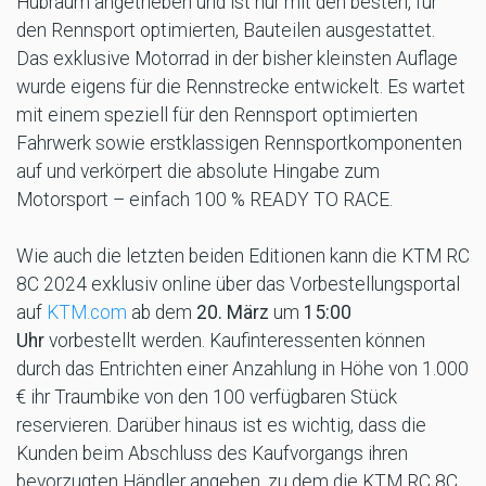
Hubraum angetrieben und ist nur mit den besten, für
den Rennsport optimierten, Bauteilen ausgestattet.
Das exklusive Motorrad in der bisher kleinsten Auflage
wurde eigens für die Rennstrecke entwickelt. Es wartet
mit einem speziell für den Rennsport optimierten
Fahrwerk sowie erstklassigen Rennsportkomponenten
auf und verkörpert die absolute Hingabe zum
Motorsport – einfach 100 % READY TO RACE.
Wie auch die letzten beiden Editionen kann die KTM RC
8C 2024 exklusiv online über das Vorbestellungsportal
auf
KTM.com
ab dem
20. März
um
15:00
Uhr
vorbestellt werden. Kaufinteressenten können
durch das Entrichten einer Anzahlung in Höhe von 1.000
€ ihr Traumbike von den 100 verfügbaren Stück
reservieren. Darüber hinaus ist es wichtig, dass die
Kunden beim Abschluss des Kaufvorgangs ihren
bevorzugten Händler angeben, zu dem die KTM RC 8C