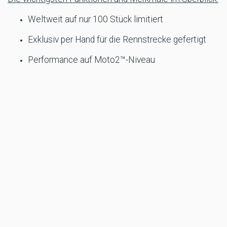
Weltweit auf nur 100 Stück limitiert
Exklusiv per Hand für die Rennstrecke gefertigt
Performance auf Moto2™-Niveau
Leistungsgewicht von nahezu 1:1 mit 135 PS und
142 kg Trockengewicht
Rennsport-Endschalldämpfer von Akrapovič
Exklusiver Luftfilterkasten und Luftfilter für den
Rennsport
Spezieller Gitterrohrrahmen aus 25CrMo4-Stahl
WP PRO COMPONENTS-Federung vom Typ
XACT PRO
Brembo-Bremsbauteile auf Rennsport-Niveau