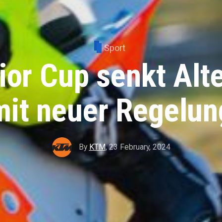
Sport
or Cup senkt Alt
mit neuer Regelun
By
KTM
,
23 February, 2024