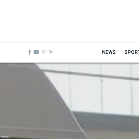
Skip
to
main
content
NEWS
SPOR