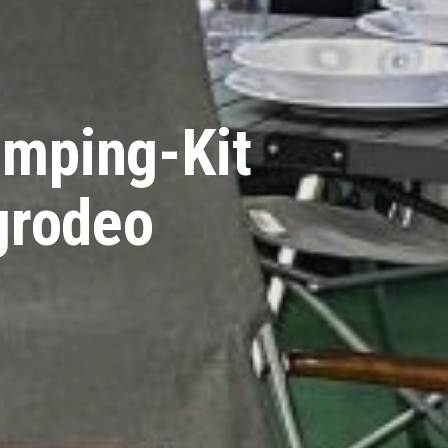
mping-Kit
grodeo