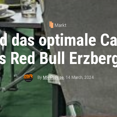
Markt
d das optimale Ca
as Red Bull Erzber
By
MR Presse
,
14 March, 2024