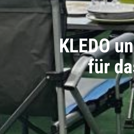
KLEDO un
für d