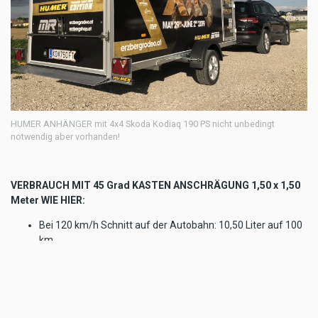
HUMER ANHÄNGER mit 4x4 Skoda Kodiaq 190 PS nicht unbedingt
notwendig aber vorhanden!
VERBRAUCH MIT 45 Grad KASTEN ANSCHRÄGUNG 1,50 x 1,50
Meter WIE HIER:
Bei 120 km/h Schnitt auf der Autobahn: 10,50 Liter auf 100
km
Bei 140 km/h Schnitt auf der Autobahn: 15,00 Liter auf 100
km
Sichere Maximalgeschwindigkeit an die 170 km/h, da
gingen je nach Beladung noch was!