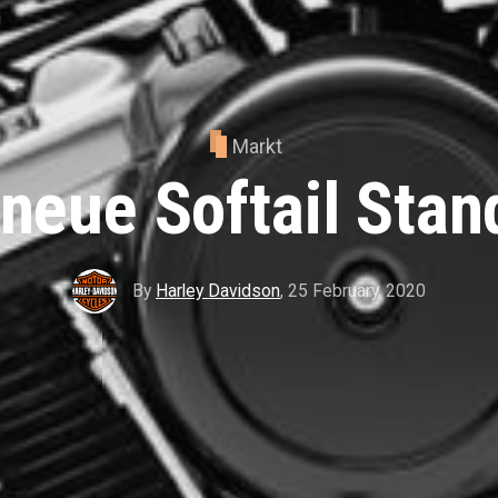
Markt
 neue Softail Stan
By
Harley Davidson
,
25 February, 2020