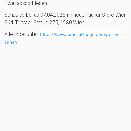
Zweiradsport leben.
Schau vorbei ab 07.04.2026 im neuen auner Store Wien
Süd, Triester Straße 275, 1230 Wien.
Alle Infos unter:
https://www.auner.at/folge-der-spur-von-
auner/
Quelle: auner
MR/DA
TAGS
AUNER
MORE MARKT