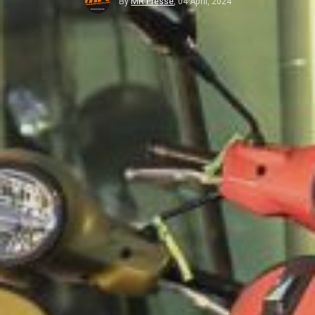
By
MR Presse
,
04 April, 2024