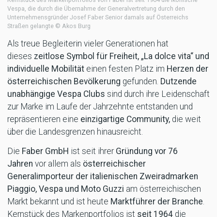
Vespa, die durch die Übernahme der Generalvertretung durch den
Unternehmensgründer Josef Faber Senior damals auf Österreichs
Straßen gelangte © Akos Burg
Als treue Begleiterin vieler Generationen hat
dieses
zeitlose Symbol für Freiheit, „La dolce vita“ und
individuelle Mobilität
einen festen Platz im
Herzen der
österreichischen Bevölkerung
gefunden.
Dutzende
unabhängige Vespa Clubs
sind durch ihre Leidenschaft
zur Marke im Laufe der Jahrzehnte entstanden und
repräsentieren eine
einzigartige Community,
die weit
über die Landesgrenzen hinausreicht.
Die
Faber GmbH
ist seit ihrer
Gründung vor 76
Jahren
vor allem als
österreichischer
Generalimporteur der italienischen Zweiradmarken
Piaggio, Vespa und Moto Guzzi
am österreichischen
Markt bekannt und ist heute
Marktführer der Branche
.
Kernstück des Markenportfolios ist
seit 1964
die