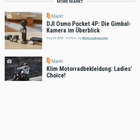
MORE MARKT
Markt
DJI Osmo Pocket 4P: Die Gimbal-
Kamera im Überblick
Aug 03 2026 - 9:37am
,
by
Motorradreporter
Markt
Klim Motorradbekleidung: Ladies'
Choice!
Jul 31 2026 - 11:23am
,
by
MR Presse
Markt
CNC Racing präsentiert Ducati
Multistrada V4
Jul 25 2026 - 9:21am
,
by
MR Presse