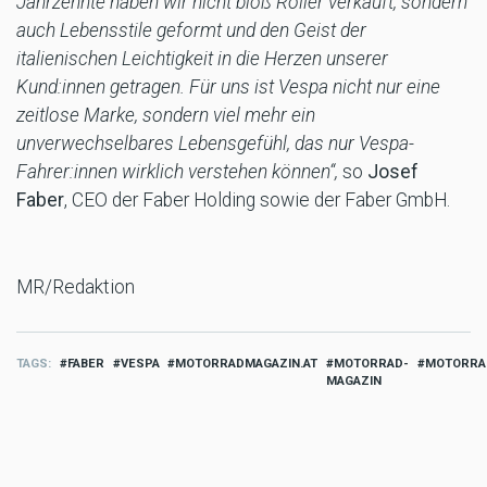
Jahrzehnte haben wir nicht bloß Roller verkauft, sondern
auch Lebensstile geformt und den Geist der
italienischen Leichtigkeit in die Herzen unserer
Kund:innen getragen. Für uns ist Vespa nicht nur eine
zeitlose Marke, sondern viel mehr ein
unverwechselbares Lebensgefühl, das nur Vespa-
Fahrer:innen wirklich verstehen können“,
so
Josef
Faber
, CEO der Faber Holding sowie der Faber GmbH.
MR/Redaktion
TAGS
FABER
VESPA
MOTORRADMAGAZIN.AT
MOTORRAD-
MOTORRA
MAGAZIN