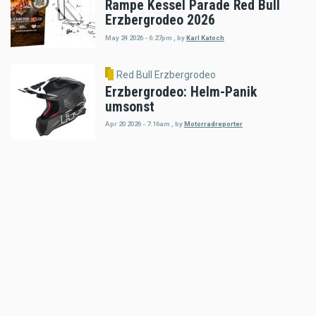
Rampe Kessel Parade Red Bull
Erzbergrodeo 2026
May 24 2026 - 6:27pm
,
by
Karl Katoch
Red Bull Erzbergrodeo
Erzbergrodeo: Helm-Panik
umsonst
Apr 20 2026 - 7:16am
,
by
Motorradreporter
Red Bull Erzbergrodeo
Das individuelle Red Bull
Erzbergrodeo RIDER SHIRT 2026
Apr 19 2026 - 7:57am
,
by
Hermann Klosterwitz
Red Bull Erzbergrodeo
Motorsport-Jahr 2026 bei
gemeinsamer Pressekonferenz