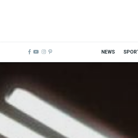
Skip
to
main
content
NEWS
SPOR