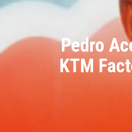
Pedro Aco
KTM Fact