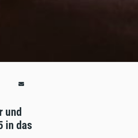
r und
 in das