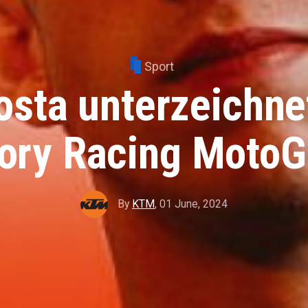
Sport
sta unterzeichne
ory Racing MotoG
By
KTM
,
01 June, 2024