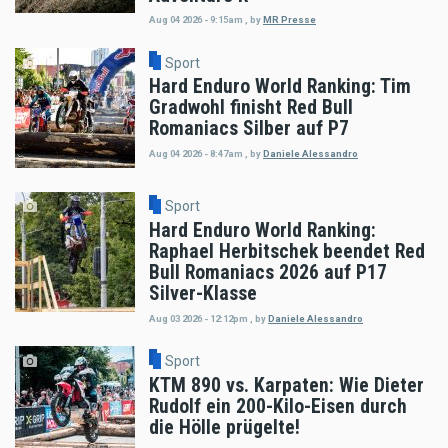
Aug 04 2026 - 9:15am
,
by
MR Presse
Sport
Hard Enduro World Ranking: Tim
Gradwohl finisht Red Bull
Romaniacs Silber auf P7
Aug 04 2026 - 8:47am
,
by
Daniele Alessandro
Sport
Hard Enduro World Ranking:
Raphael Herbitschek beendet Red
Bull Romaniacs 2026 auf P17
Silver-Klasse
Aug 03 2026 - 12:12pm
,
by
Daniele Alessandro
Sport
KTM 890 vs. Karpaten: Wie Dieter
Rudolf ein 200-Kilo-Eisen durch
die Hölle prügelte!