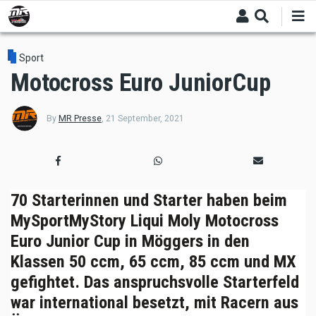
Skip
to
main
content
Sport
Motocross Euro JuniorCup
By
MR Presse
,
21 September, 2021
70 Starterinnen und Starter haben beim
MySportMyStory Liqui Moly Motocross
Euro Junior Cup in Möggers in den
Klassen 50 ccm, 65 ccm, 85 ccm und MX
gefightet. Das anspruchsvolle Starterfeld
war international besetzt, mit Racern aus