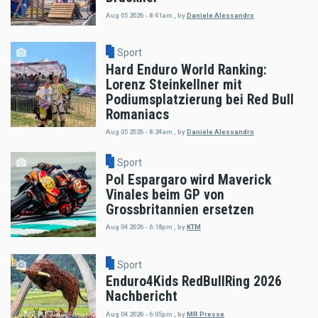
Aug 05 2026 - 8:41am
,
by
Daniele Alessandro
Sport
Hard Enduro World Ranking:
Lorenz Steinkellner mit
Podiumsplatzierung bei Red Bull
Romaniacs
Aug 05 2026 - 8:24am
,
by
Daniele Alessandro
Sport
Pol Espargaro wird Maverick
Vinales beim GP von
Grossbritannien ersetzen
Aug 04 2026 - 6:18pm
,
by
KTM
Sport
Enduro4Kids RedBullRing 2026
Nachbericht
Aug 04 2026 - 6:05pm
,
by
MR Presse