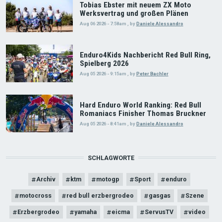
Tobias Ebster mit neuem ZX Moto
Werksvertrag und großen Plänen
Aug 06 2026 - 7:58am
,
by
Daniele Alessandro
Enduro4Kids Nachbericht Red Bull Ring,
Spielberg 2026
Aug 05 2026 - 9:15am
,
by
Peter Bachler
Hard Enduro World Ranking: Red Bull
Romaniacs Finisher Thomas Bruckner
Aug 05 2026 - 8:41am
,
by
Daniele Alessandro
SCHLAGWORTE
Archiv
ktm
motogp
Sport
enduro
motocross
red bull erzbergrodeo
gasgas
Szene
Erzbergrodeo
yamaha
eicma
ServusTV
video