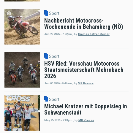
Sport
Nachbericht Motocross-
Wochenende in Behamberg (NÖ)
Jun 29 2026 - 7:22pm
,
by
Thomas Katzensteiner
Sport
HSV Ried: Vorschau Motocross
Staatsmeisterschaft Mehrnbach
2026
Jun 05 2026 - 9:46am
,
by
MR Presse
Sport
Michael Kratzer mit Doppelsieg in
Schwanenstadt
May 25 2026 - 2:01pm
,
by
MR Presse