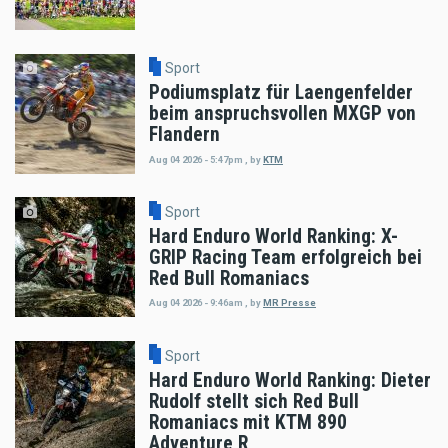
Sport
Podiumsplatz für Laengenfelder
beim anspruchsvollen MXGP von
Flandern
Aug 04 2026 - 5:47pm
,
by
KTM
Sport
Hard Enduro World Ranking: X-
GRIP Racing Team erfolgreich bei
Red Bull Romaniacs
Aug 04 2026 - 9:46am
,
by
MR Presse
Sport
Hard Enduro World Ranking: Dieter
Rudolf stellt sich Red Bull
Romaniacs mit KTM 890
Adventure R