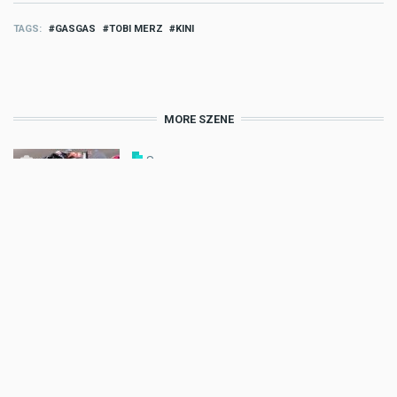
TAGS
GASGAS
TOBI MERZ
KINI
MORE SZENE
Szene
Senna Agius vor MotoGP-Wechsel:
Ich fahre wie Casey Stoner
Aug 01 2026 - 11:54am
,
by
Motorradreporter
Szene
Jorge Lorenzo enthüllt: Das
anatomie-bedingte Geheimnis von
Valentino Rossis Bremsstil
Jul 31 2026 - 9:27am
,
by
Motorradreporter